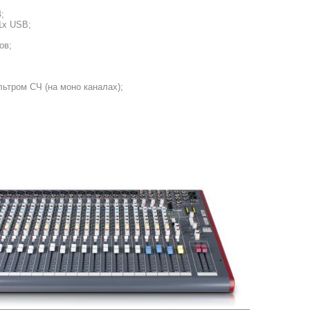
;
1х USB;
ов;
льтром СЧ (на моно каналах);