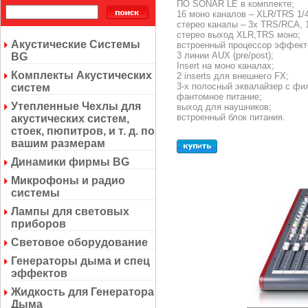
ПО SONAR LE в комплекте;
16 моно каналов – XLR/TRS 1/4
стерео каналы – 3х TRS/RCA, 
стерео выход XLR,TRS моно;
Акустические Системы
встроенный процессор эффект
3 линии AUX (pre/post);
BG
Insert на моно каналах;
Комплекты Акустических
2 inserts для внешнего FX;
3-х полосный эквалайзер c фи
систем
фантомное питание;
Утепленные Чехлы для
выход для наушников;
встроенный блок питания.
акустических систем,
стоек, пюпитров, и т. д. по
вашим размерам
Динамики фирмы BG
Микрофоны и радио
системы
Лампы для световых
приборов
Световое оборудование
Генераторы дыма и спец
эффектов
Жидкость для Генератора
Дыма