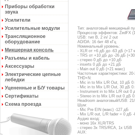
Приборы обработки
звука
Усилители
Усилительные модули
Тип: аналоговый микшерный пу
Процессор эффектов: ZedFX (1
Трансляционное
USB: тип B, 2 in/ 2 out
оборудование
AD/DA: 16 бит 48 кГц
Номинальный уровень:
Микшерная консоль
- XLR от +6 дБ до -63 дБ (+17 
- TRS от +10 дБ до -26 дБ (+30
Разъемы и кабель
- стерео 0 дБ до +10 дБ
- inserts 0 дБ до +21 дБ
Аксессуары
- Main out 0 дБ (+21 макс)
Частотные характеристики: 20-2
Электрические цепные
THD+N:
лебедки
- Mic in to Mix L/R Out, 10 дБ 
- Mic in to Mix L/R Out, 30 дБ 
Уцененные и Б/У товары
- Instrument in to Mix L/R out 0
Сертификаты
- Stereo in to Mix L/R out 0 дБ 
Headroom аналоговый/USB: 21
Схема проезда
Шум:
- Mic Pre EIN (макс) -127 дБ
- Mix L/R out, L/R fader = 0 дБ 
Аудио вход:
- моно 16х XLR/TRS
- стерео 3х TRS/RCA, 1х USB
AUX: