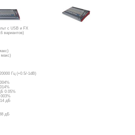
льт с USB и FX
6 вариантов)
макс)
 макс)
0000 Гц (+0.5/-1dB)
0.004%
0.014%
 дБ 0.05%
0.003%
/14 дБ
-88 дБ