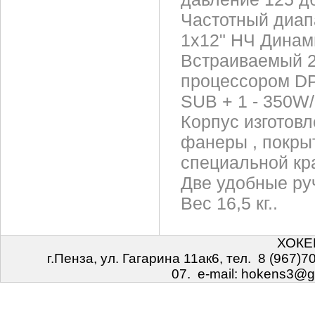
Частотный диап
1x12" НЧ Динам
Встраиваемый 2
процессором DP
SUB + 1 - 350W/
Корпус изготов
фанеры , покры
специальной кр
Две удобные ру
Вес 16,5 кг..
ХОКЕН
г.Пенза, ул. Гагарина 11ак6, тел. 8 (967)7
07. e-mail: hokens3@g