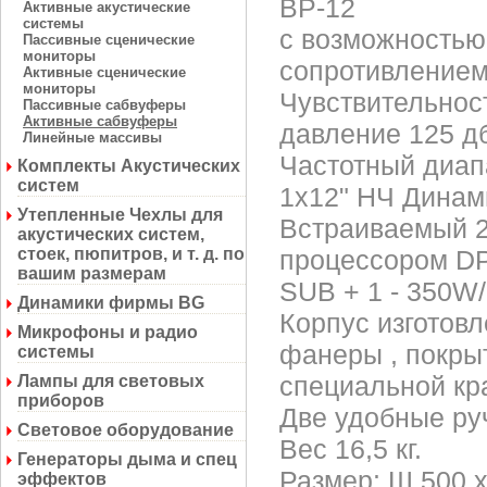
BP-12
Активные акустические
системы
с возможностью
Пассивные сценические
мониторы
сопротивлением
Активные сценические
мониторы
Чувствительност
Пассивные сабвуферы
Активные сабвуферы
давление 125 д
Линейные массивы
Частотный диап
Комплекты Акустических
систем
1x12" НЧ Динам
Утепленные Чехлы для
Встраиваемый 2
акустических систем,
стоек, пюпитров, и т. д. по
процессором DP
вашим размерам
SUB + 1 - 350W/
Динамики фирмы BG
Корпус изготов
Микрофоны и радио
фанеры , покры
системы
специальной кр
Лампы для световых
приборов
Две удобные ру
Световое оборудование
Вес 16,5 кг.
Генераторы дыма и спец
Размер: Ш 500 х
эффектов